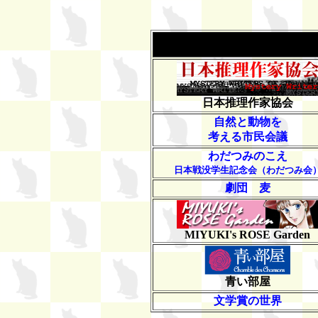
日本推理作家協会
自然と動物を
考える市民会議
わだつみのこえ
日本戦没学生記念会（わだつみ会
劇団 麦
MIYUKI's ROSE Garden
青い部屋
文学賞の世界