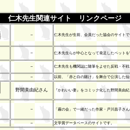
仁木先生関連サイト リンクページ
－
仁木先生が生前、会員だった協会のサイトで
－
仁木先生らが中心となって発足したペットを
－
仁木先生も機関誌に随筆をよせた反戦・不戦
）
－
以前、「赤と白の賭け」を舞台で公演した仙
野間美由紀さん
『かわいい妻』をコミック化した野間美由紀
－
「霧の会」で一緒だった作家・戸川昌子さん
－
文学賞データベースのサイトです。