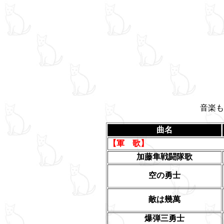
音楽も
曲名
【軍 歌】
加藤隼戦闘隊歌
空の勇士
敵は幾萬
爆弾三勇士