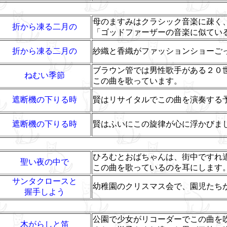
母のますみはクラシック音楽に疎く
折から凍る二月の
「ゴッドファーザーの音楽に似てい
折から凍る二月の
紗織と香織がファッションショーご
ブラウン管では男性歌手がある２０
ねむい季節
この曲を歌っています。
遮断機の下りる時
賢はリサイタルでこの曲を演奏する
遮断機の下りる時
賢はふいにこの旋律が心に浮かびま
ひろむとおばちゃんは、街中ですれ
聖い夜の中で
この曲を歌っているのを耳にします
サンタクロースと
幼稚園のクリスマス会で、園児たち
握手しよう
公園で少女がリコーダーでこの曲を
木がらしと笛