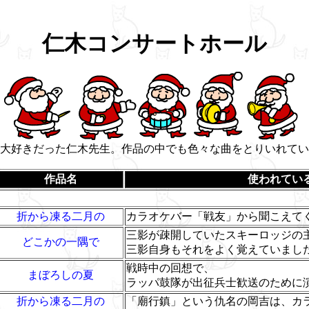
仁木コンサートホール
大好きだった仁木先生。作品の中でも色々な曲をとりいれてい
作品名
使われてい
折から凍る二月の
カラオケバー「戦友」から聞こえて
三影が疎開していたスキーロッジの
どこかの一隅で
三影自身もそれをよく覚えていまし
戦時中の回想で、
まぼろしの夏
ラッパ鼓隊が出征兵士歓送のために
折から凍る二月の
「廟行鎮」という仇名の岡吉は、カ