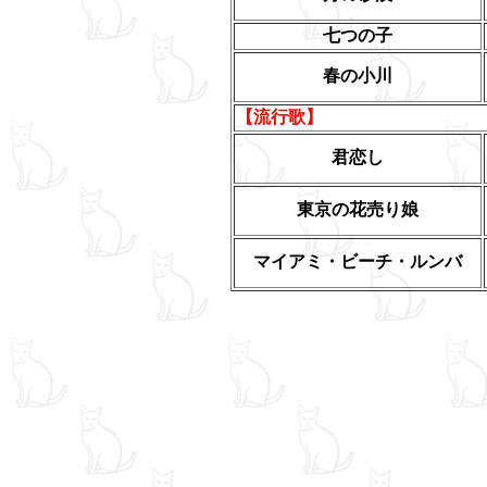
七つの子
春の小川
【流行歌】
君恋し
東京の花売り娘
マイアミ・ビーチ・ルンバ