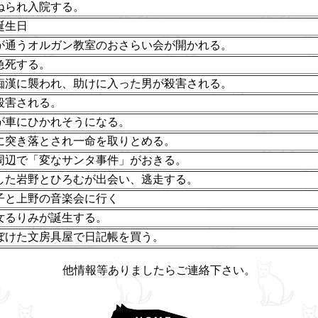
ねられ入院する。
誕生日
が通うオルガン教室のおさらい会が開かれる。
急死する。
痴漢に襲われ、助けに入った男が殺害される。
殺害される。
が車にひかれそうになる。
に突き落とされ一命を取りとめる。
周辺で「変なサンタ事件」がおきる。
した岩野とひろむが出会い、逃走する。
子と上野の音楽会に行く
女るりみが誕生する。
ぼけた文房具屋で日記帳を買う。
他情報等ありましたらご連絡下さい。