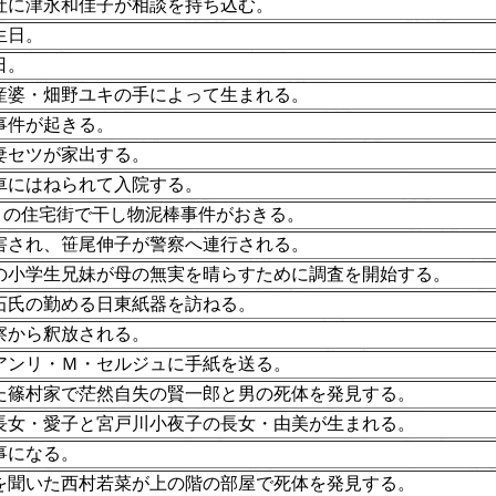
社に津永和佳子が相談を持ち込む。
生日。
日。
産婆・畑野ユキの手によって生まれる。
事件が起きる。
妻セツが家出する。
車にはねられて入院する。
目の住宅街で干し物泥棒事件がおきる。
害され、笹尾伸子が警察へ連行される。
の小学生兄妹が母の無実を晴らすために調査を開始する。
石氏の勤める日東紙器を訪ねる。
察から釈放される。
アンリ・Ｍ・セルジュに手紙を送る。
た篠村家で茫然自失の賢一郎と男の死体を発見する。
長女・愛子と宮戸川小夜子の長女・由美が生まれる。
事になる。
を聞いた西村若菜が上の階の部屋で死体を発見する。