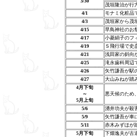
3/30
茂垣隆治が行
4/1
モナミ化粧品
4/3
茂垣家から茂
4/15
早鳥神社のお
4/17
小菱絹子のフ
4/19
Ｓ飛行場で史
4/21
浅田家の斜向
4/25
滝永歯科周辺
4/26
矢竹謙吾が駅
4/27
大山みねが踏
4月下旬
～
悪天候のため
5月上旬
5/6
湧井功夫が殺
5/9
矢竹謙吾が車
5/11
赤木みずほが
5月下旬
下畑逸夫が古