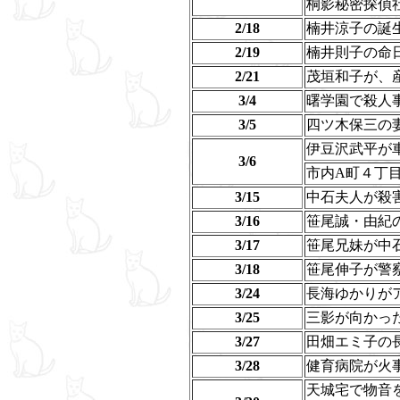
桐影秘密探偵
2/18
楠井涼子の誕
2/19
楠井則子の命
2/21
茂垣和子が、
3/4
曙学園で殺人
3/5
四ツ木保三の
伊豆沢武平が
3/6
市内A町４丁
3/15
中石夫人が殺
3/16
笹尾誠・由紀
3/17
笹尾兄妹が中
3/18
笹尾伸子が警
3/24
長海ゆかりが
3/25
三影が向かっ
3/27
田畑エミ子の
3/28
健育病院が火
天城宅で物音