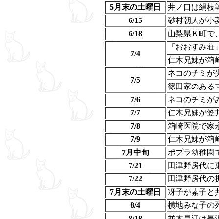
5月末の土曜日
井ノ口は絹枝
6/15
砂村朝人が小
6/18
山梨県Ｋ町で
「おおすみ荘
7/4
仁木兄妹が箱
ネコのチミが
7/5
篠田家のある
7/6
ネコのチミが
7/7
仁木兄妹が笠
7/8
箱崎医院で家
7/9
仁木兄妹が箱
7月中旬
ポプラ幼稚園
7/21
田津野房代に
7/22
田津野房代の
7月末の土曜日
冴子が素子と
8/4
横地みな子の
8/18
並木昌江は長