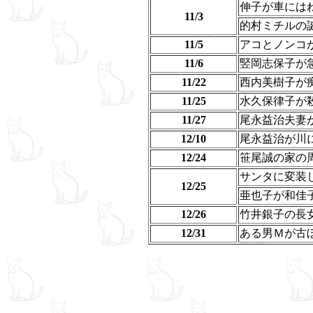
伸子が車には
11/3
的村ミチルの
11/5
アコとノンコ
11/6
竪岡志保子が
11/22
西内美樹子が
11/25
水久保律子が
11/27
尾永益治夫妻
12/10
尾永益治が川
12/24
笹尾誠の家の
サンタに変装
12/25
亜也子が和佳
12/26
竹井銀子の長
12/31
ある男Ｍが古