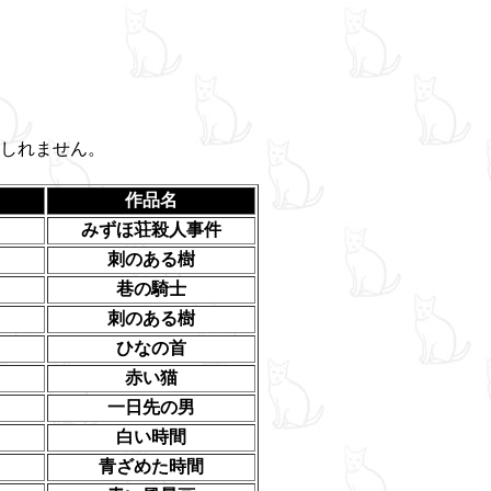
しれません。
作品名
みずほ荘殺人事件
刺のある樹
巷の騎士
刺のある樹
ひなの首
赤い猫
一日先の男
白い時間
青ざめた時間