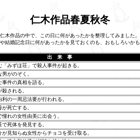
仁木作品春夏秋冬
仁木作品の中で、この日に何があったかを整理してみました。
や結婚記念日に何があったかを見ておくのも、おもしろいかも
出 来 事
む「みずほ荘」で殺人事件が起きる。
な男がのぞく。
士事件の真相を語る。
が殺される。
由利の一周忌法要が行われる。
母が死亡する。
で憧れの女性由美に出会う。
荘で死体を発見する。
介が見知らぬ女性からチョコを受け取る。