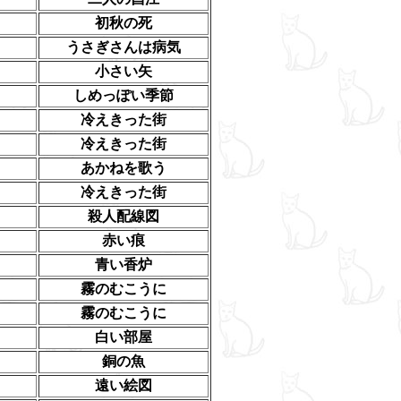
初秋の死
うさぎさんは病気
小さい矢
しめっぽい季節
冷えきった街
冷えきった街
あかねを歌う
冷えきった街
殺人配線図
赤い痕
青い香炉
霧のむこうに
霧のむこうに
白い部屋
銅の魚
遠い絵図