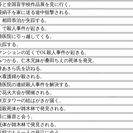
等と全国盲学校作品展を見に行く。
菱絹子を家に送る途中狙撃される。
、相田恭治が失踪する。
」で殺人事件が起きる。
崎医院に引っ越してくる。
失踪する。
マンションの近くでOL殺人事件が起きる。
みつかる。仁木兄妹が桑田ちえの死体を発見。
井あきら氏を訪ねる。
永看護婦が殺される。
崎医院の連続殺人事件を解決する。
で花火大会が開催される。
東京タワーの絵はがきが届く。
扼殺死体が雑木林で発見される。
共に篠原と会う。
死体が雑木林で発見される。
浜邸でもう一人の昌江に会う。