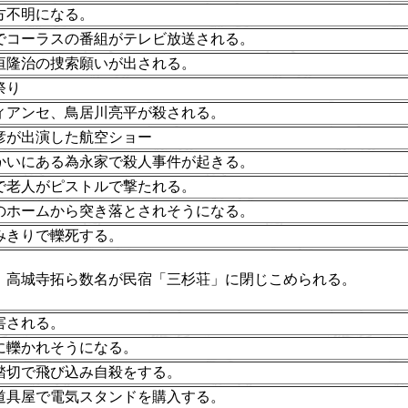
方不明になる。
でコーラスの番組がテレビ放送される。
垣隆治の捜索願いが出される。
祭り
ィアンセ、鳥居川亮平が殺される。
彦が出演した航空ショー
かいにある為永家で殺人事件が起きる。
で老人がピストルで撃たれる。
のホームから突き落とされそうになる。
みきりで轢死する。
、高城寺拓ら数名が民宿「三杉荘」に閉じこめられる。
害される。
に轢かれそうになる。
踏切で飛び込み自殺をする。
道具屋で電気スタンドを購入する。