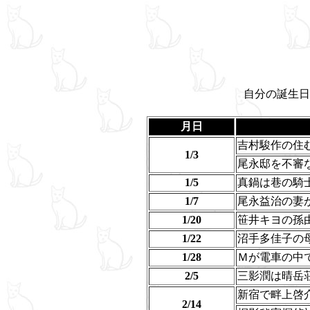
自分の誕生日
月日
吉村駿作の住
1/3
尾永邸を不審
1/5
真鍋は巷の騎
1/7
尾永益治の妻
1/20
笹井キヨの孫
1/22
沼手多佳子の
1/28
Ｍが電車の中
2/5
三影潤は晴岳
新宿で畔上啓
2/14