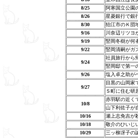
8/25
阿寒国立公園
8/26
星菱銀行で銀
8/30
狛江市のＫ団
9/16
川奈辺リツヨ
9/19
竪岡冬樹が何
9/22
竪岡清嗣がガ
社員旅行から
9/24
竪岡邸で第一
9/26
塩入卓之助が
目黒の山岡家
9/27
Ｓ町に住む研
赤羽駅の近く
10/8
山下利佐子が
10/16
瀬上志免吉が
10/18
敬介のひいじ
10/29
三ッ柳冴子の