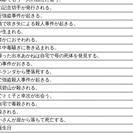
の記念切手が発行される。
行強盗事件が起きる。
地で吹き矢による殺人事件が起きる。
が生まれる。
者かにおそわれる。
ス中毒騒ぎに巻き込まれる。
帰った出水あかねは自宅で母の死体を発見する。
の事件がおきる。
ベランダから墜落死する。
で強盗殺人事件が起きる。
原碧山が殺される。
でトミ子と幸次が出会う。
自宅で毒殺される。
殺される。
いさんが崖から落ちて死亡する。
誕生日