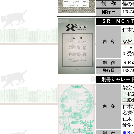
制 作
怪の
発行日
1987/
ＳＲ ＭＯＮ
仁木
なお
内 容
「’
を受
ＳＲ
制 作
1987/
発行日
別冊シャレー
架空
「私
三影
仁木
内 容
名探
仁木
編集
甲影
制 作