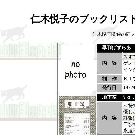
仁木悦子のブックリス
仁木悦子関連の同
季刊ぱずらあ
みす
内 容
ゲス
イン
制 作
ＫＩ
発行日
1972/
地下室 Ｎｏ
＜特
優し
内 容
訃報
三影
永遠