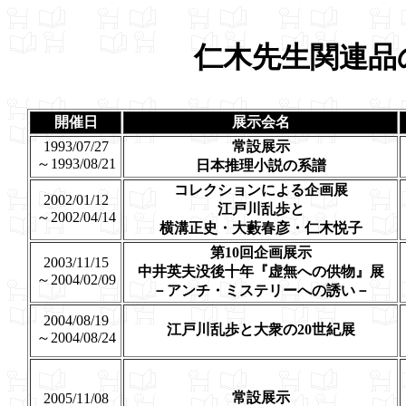
仁木先生関連品
開催日
展示会名
1993/07/27
常設展示
～1993/08/21
日本推理小説の系譜
コレクションによる企画展
2002/01/12
江戸川乱歩と
～2002/04/14
横溝正史・大藪春彦・仁木悦子
第10回企画展示
2003/11/15
中井英夫没後十年『虚無への供物』展
～2004/02/09
－アンチ・ミステリーへの誘い－
2004/08/19
江戸川乱歩と大衆の20世紀展
～2004/08/24
常設展示
2005/11/08