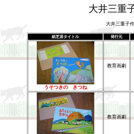
大井三重
大井三重子
紙芝居タイトル
発行元
教育画劇
うそつきの きつね
教育画劇