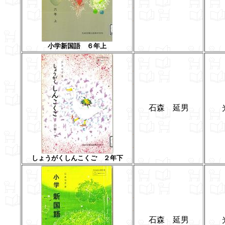
小学新国語 ６年上
石森 延男
しょうがくしんこくご ２年下
石森 延男