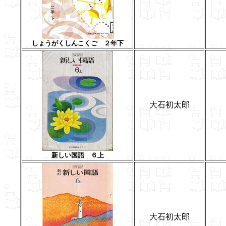
しょうがくしんこくご ２年下
大石初太郎
新しい国語 ６上
大石初太郎