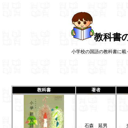
教科書
小学校の国語の教科書に載
教科書
著者
石森 延男