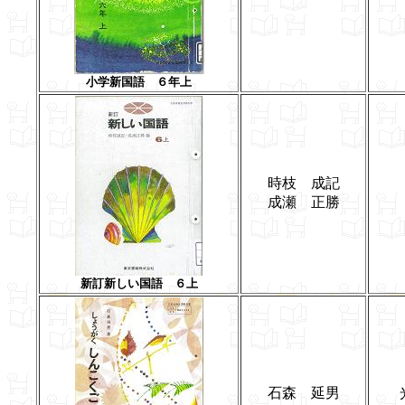
小学新国語 ６年上
時枝 成記
成瀬 正勝
新訂新しい国語 ６上
石森 延男