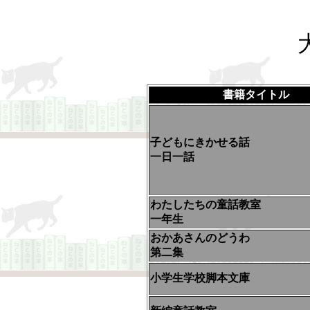
書籍タイトル
子どもにきかせる話
一日一話
わたしたちの童話教室
一年生
おかあさんのどうわ
第二集
小学生学校脚本文庫