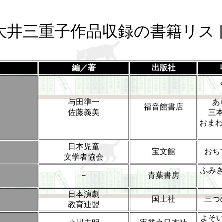
大井三重子作品収録の書籍リス
編／著
出版社
与田準一
あ
福音館書店
佐藤義美
三
おまわ
日本児童
宝文館
おち
文学者協会
ふみ
－
青葉書房
日本演劇
国土社
三つ
教育連盟
よそ