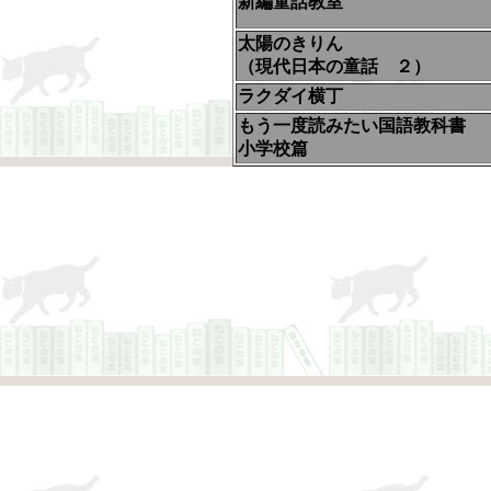
新編童話教室
太陽のきりん
（現代日本の童話 ２）
ラクダイ横丁
もう一度読みたい国語教科書
小学校篇