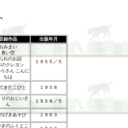
ト
収録作品
出版年月
おみまい
青い空
られのお話
１９５５／５
本のクレヨン
りさん こんに
ちは
てきたこびと
１９５８
きりのおじいさ
１９５８／５
ん
のげきあそび
１９６３
いきのふくとこ