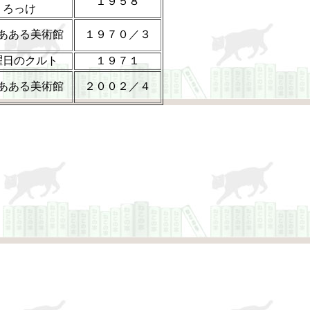
１９５８
ろっけ
あある美術館
１９７０／３
曜日のクルト
１９７１
あある美術館
２００２／４