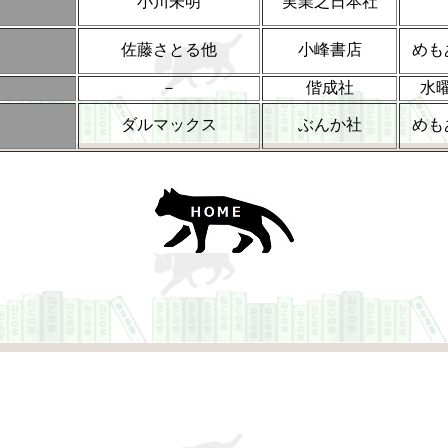
小川未明
実業之日本社
佐藤さとる他
小峰書店
めも
－
偕成社
水
ダルマックス
ぶんか社
めも