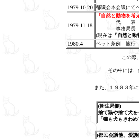
1979.10.20
都議会本会議にて
『自然と動物を考
代 表 
1979.11.18
事務局長
(現在は
『自然と動
1980.4
ペット条例 施行
この際
その中には、
また、１９８３年に
(衛生局側)
捨て猫や捨て犬
「猫も犬もきわめ
(都民会議他、愛護