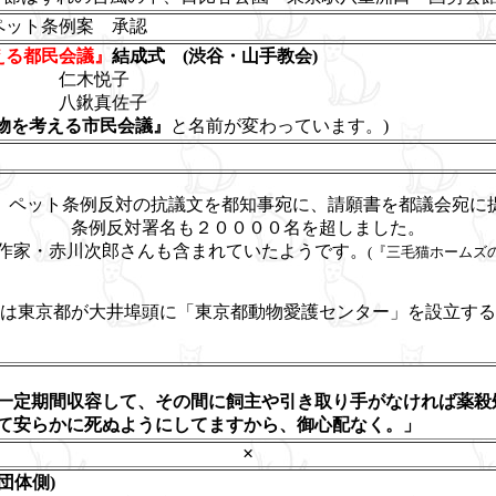
ペット条例案 承認
える都民会議』
結成式 (渋谷・山手教会)
仁木悦子
 八鍬真佐子
物を考える市民会議』
と名前が変わっています。)
、ペット条例反対の抗議文を都知事宛に、請願書を都議会宛に
条例反対署名も２００００名を超しました。
作家・赤川次郎さんも含まれていたようです。
(『三毛猫ホームズ
は東京都が大井埠頭に「東京都動物愛護センター」を設立する
を一定期間収容して、その間に飼主や引き取り手がなけ
て安らかに死ぬようにしてますから、御心配なく。」
×
団体側)