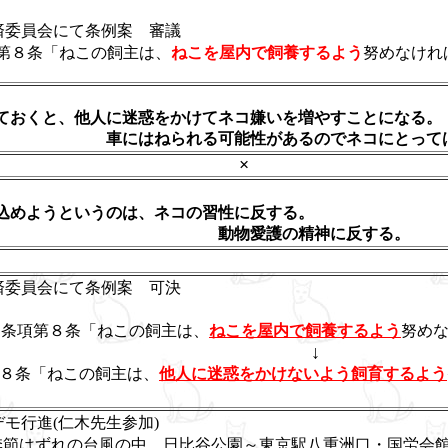
済委員会にて条例案 審議
８条「ねこの飼主は、
ねこを屋内で飼養するよう
努めなけれ
ておくと、他人に迷惑をかけてネコ嫌いを増やすことになる。
れる可能性があるのでネコにとっては不
×
込めようというのは、ネコの習性に反する。
愛護の精神に反
済委員会にて条例案 可決
 条項第８条「ねこの飼主は、
ねこを屋内で飼養するよう
努め
↓
８条「ねこの飼主は、
他人に迷惑をかけないよう飼育するよう
モ行進(仁木先生参加)
季節はずれの台風の中、日比谷公園～東京駅八重洲口・国労会