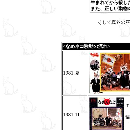
生まれてから殺し
また、正しい動物
そして真冬の座
<なめネコ騒動の流れ>
1981.
夏
Ｔ
1981.11
猫
「