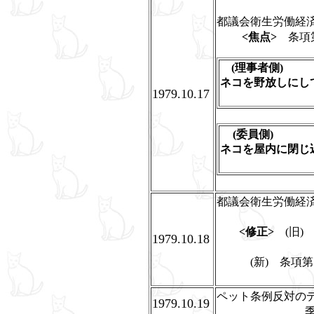
都議会衛生労働経
<焦点>
条項第
(理事者側)
ネコを野放しにし
1979.10.17
車にはねら
(委員側)
ネコを屋内に閉じ
動物
都議会衛生労働経
<修正>
(旧)
1979.10.18
(新) 条項第
ペット条例反対のデ
1979.10.19