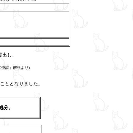
提出し、
の怪談』解説より)
こととなりました。
れば薬殺処分。
0