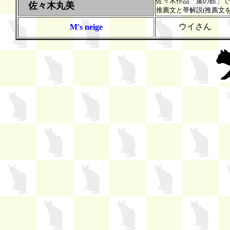
佐々木作品「崖の館」で
佐々木丸美
推薦文と帯解説(推薦文
ウイさん
M's neige