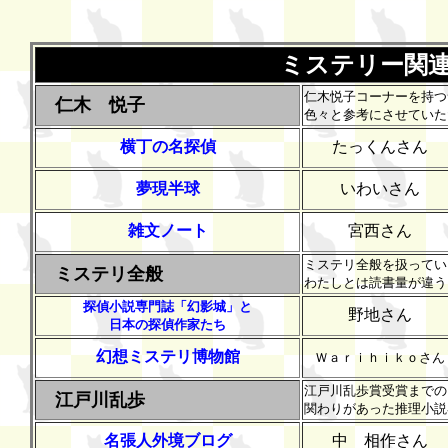
ミステリー関
仁木悦子コーナーを持つ
仁木 悦子
色々と参考にさせていた
横丁の名探偵
たっくんさん
夢現半球
いわいさん
雑文ノート
宮西さん
ミステリ全般を扱ってい
ミステリ全般
わたしとは読書量が違う
探偵小説専門誌「幻影城」と
野地さん
日本の探偵作家たち
幻想ミステリ博物館
Ｗａｒｉｈｉｋｏさん
江戸川乱歩賞受賞までの
江戸川乱歩
関わりがあった推理小説
名張人外境ブログ
中 相作さん