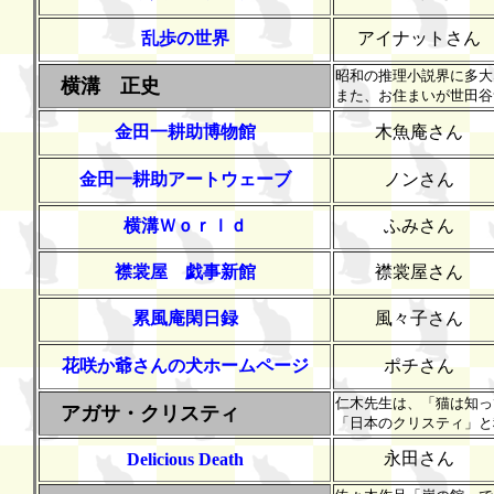
乱歩の世界
アイナットさん
昭和の推理小説界に多大
横溝 正史
また、お住まいが世田谷
金田一耕助博物館
木魚庵さん
金田一耕助アートウェーブ
ノンさん
横溝Ｗｏｒｌｄ
ふみさん
襟裳屋 戯事新館
襟裳屋さん
累風庵閑日録
風々子さん
花咲か爺さんの犬ホームページ
ポチさん
仁木先生は、「猫は知っ
アガサ・クリスティ
「日本のクリスティ」と
永田さん
Delicious Death