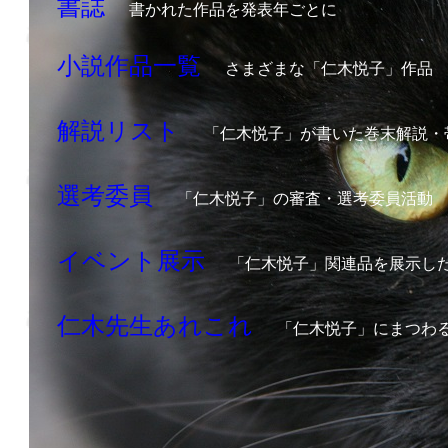
書誌
書かれた作品を発表年ごとに
小説作品一覧
さまざまな「仁木悦子」作品
解説リスト
「仁木悦子」が書いた巻末解説・
選考委員
「仁木悦子」の審査・選考委員活動
イベント展示
「仁木悦子」関連品を展示し
仁木先生あれこれ
「仁木悦子」にまつわ