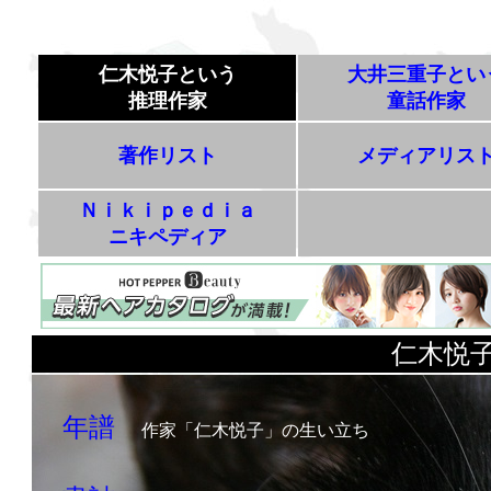
仁木悦子という
大井三重子とい
推理作家
童話作家
著作リスト
メディアリス
Ｎｉｋｉｐｅｄｉａ
ニキペディア
仁木悦
年譜
作家「仁木悦子」の生い立ち