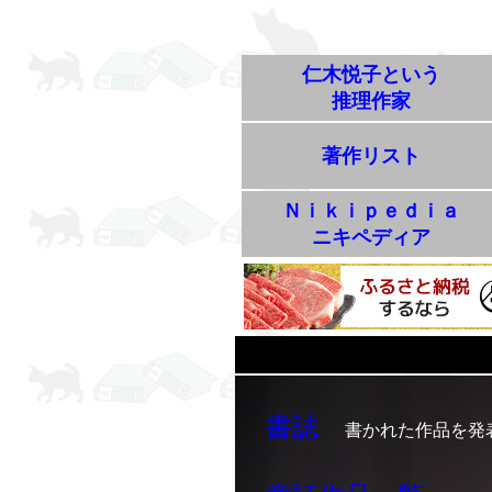
仁木悦子という
推理作家
著作リスト
Ｎｉｋｉｐｅｄｉａ
ニキペディア
書誌
書かれた作品を発