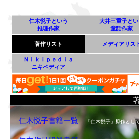
仁木悦子という
大井三重子とい
推理作家
童話作家
著作リスト
メディアリス
Ｎｉｋｉｐｅｄｉａ
ニキペディア
仁木悦子書籍一覧
「仁木悦子」原作とし